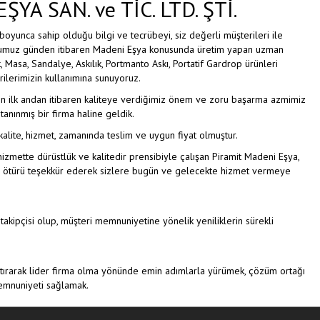
YA SAN. ve TİC. LTD. ŞTİ.
boyunca sahip olduğu bilgi ve tecrübeyi, siz değerli müşterileri ile
ğumuz günden itibaren Madeni Eşya konusunda üretim yapan uzman
, Masa, Sandalye, Askılık, Portmanto Askı, Portatif Gardrop ürünleri
rilerimizin kullanımına sunuyoruz.
n ilk andan itibaren kaliteye verdiğimiz önem ve zoru başarma azmimiz
anınmış bir firma haline geldik.
alite, hizmet, zamanında teslim ve uygun fiyat olmuştur.
hizmette dürüstlük ve kalitedir prensibiyle çalışan Piramit Madeni Eşya,
en ötürü teşekkür ederek sizlere bugün ve gelecekte hizmet vermeye
 takipçisi olup, müşteri memnuniyetine yönelik yeniliklerin sürekli
 artırarak lider firma olma yönünde emin adımlarla yürümek, çözüm ortağı
memnuniyeti sağlamak.