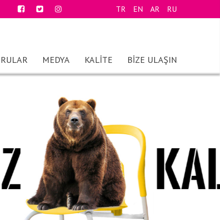
TR
EN
AR
RU
RULAR
MEDYA
KALİTE
BİZE ULAŞIN