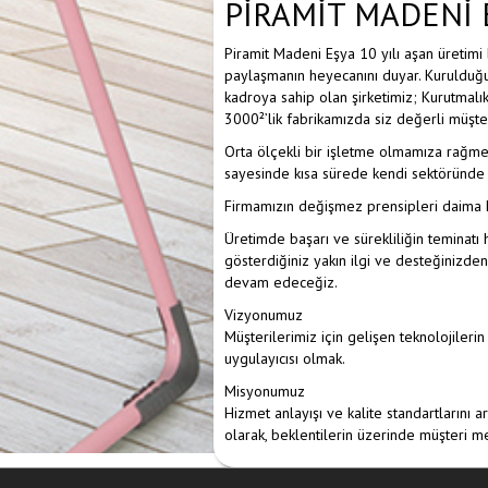
PİRAMİT MADENİ EŞ
Piramit Madeni Eşya 10 yılı aşan üretimi 
paylaşmanın heyecanını duyar. Kuruldu
kadroya sahip olan şirketimiz; Kurutmalık
3000²’lik fabrikamızda siz değerli müşte
Orta ölçekli bir işletme olmamıza rağme
sayesinde kısa sürede kendi sektöründe t
Firmamızın değişmez prensipleri daima k
Üretimde başarı ve sürekliliğin teminatı 
gösterdiğiniz yakın ilgi ve desteğinizd
devam edeceğiz.
Vizyonumuz
Müşterilerimiz için gelişen teknolojilerin
uygulayıcısı olmak.
Misyonumuz
Hizmet anlayışı ve kalite standartlarını
olarak, beklentilerin üzerinde müşteri 