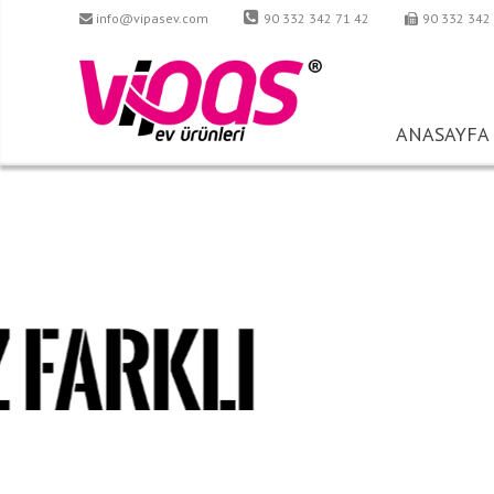
info@vipasev.com
90 332 342 71 42
90 332 342
ANASAYFA