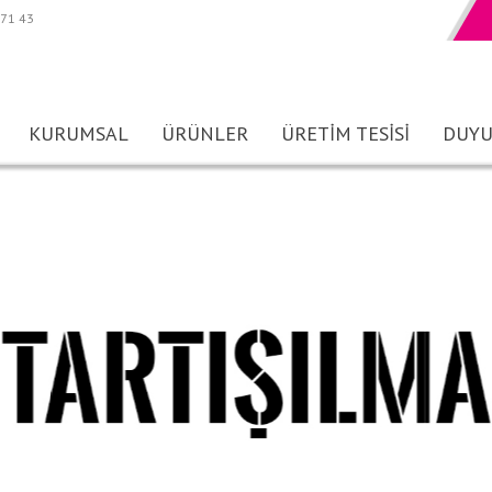
 71 43
KURUMSAL
ÜRÜNLER
ÜRETİM TESİSİ
DUYU